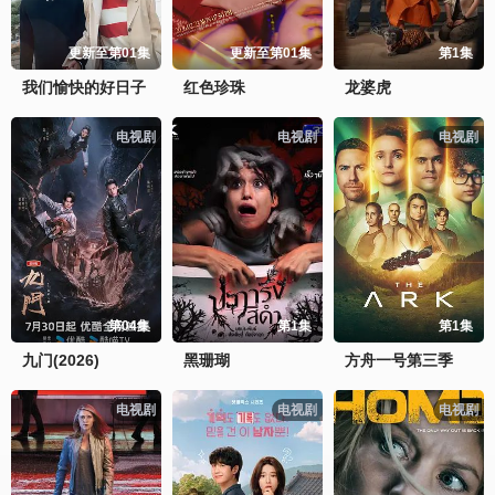
更新至第01集
更新至第01集
第1集
我们愉快的好日子
红色珍珠
龙婆虎
电视剧
电视剧
电视剧
第04集
第1集
第1集
九门(2026)
黑珊瑚
方舟一号第三季
电视剧
电视剧
电视剧