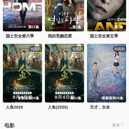
第11集
第1集
第7集
国土安全第六季
我的荒糖恋爱
国土安全第五季
电视剧
电视剧
电视剧
更新至第04集
第04集
更新至第06集
人鱼2026
人鱼(2026)
天才，女友
电影
更多