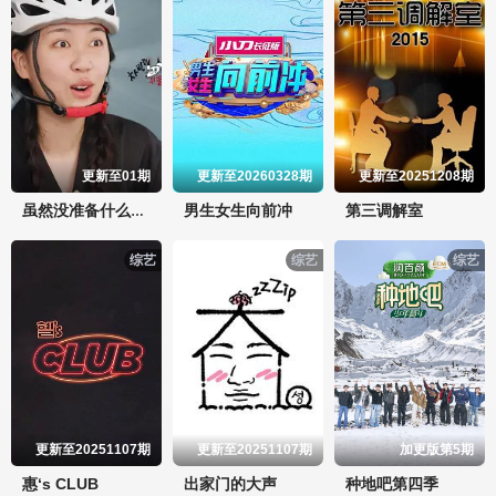
更新至01期
更新至20260328期
更新至20251208期
男生女生向前冲
第三调解室
虽然没准备什么菜第四季
综艺
综艺
综艺
更新至20251107期
更新至20251107期
加更版第5期
惠‘s CLUB
出家门的大声
种地吧第四季