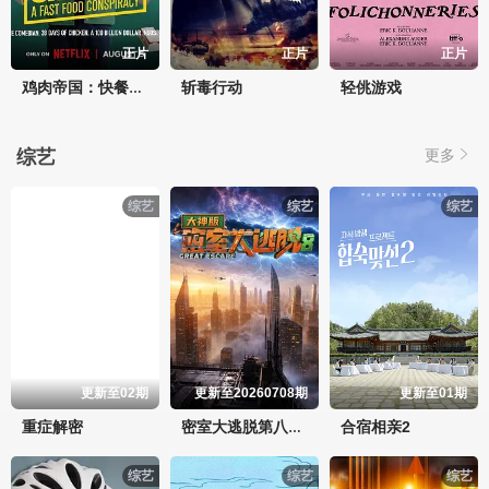
正片
正片
正片
斩毒行动
轻佻游戏
鸡肉帝国：快餐阴谋
综艺
更多
综艺
综艺
综艺
更新至02期
更新至20260708期
更新至01期
重症解密
合宿相亲2
密室大逃脱第八季大神版
综艺
综艺
综艺