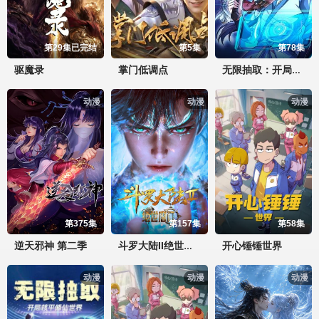
第29集已完结
第5集
第78集
驱魔录
掌门低调点
无限抽取：开局核平修仙世界
动漫
动漫
动漫
第375集
第157集
第58集
逆天邪神 第二季
开心锤锤世界
斗罗大陆II绝世唐门
动漫
动漫
动漫