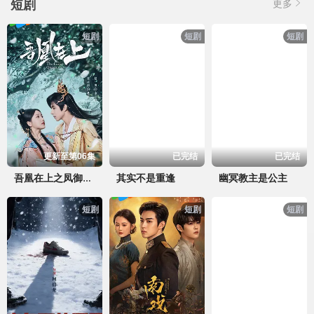
短剧
更多
短剧
短剧
短剧
更新至第06集
已完结
已完结
其实不是重逢
幽冥教主是公主
吾凰在上之凤御四方
短剧
短剧
短剧