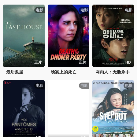
电影
电影
电影
正片
正片
HD
最后孤屋
晚宴上的死亡
网内人：无脸杀手
电影
电影
电影