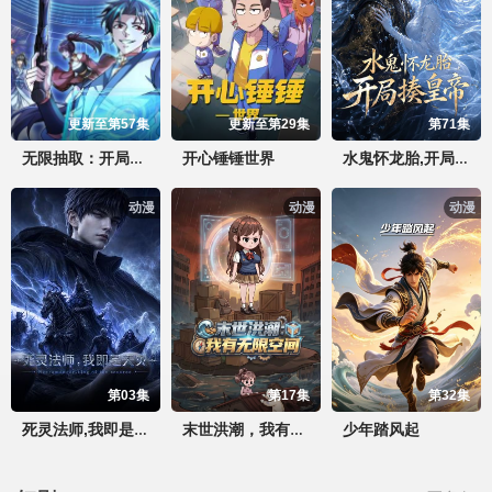
更新至第57集
更新至第29集
第71集
开心锤锤世界
无限抽取：开局核平修仙世界动态漫
水鬼怀龙胎,开局揍皇帝
动漫
动漫
动漫
第03集
第17集
第32集
少年踏风起
死灵法师,我即是天灾(2026)
末世洪潮，我有无限空间