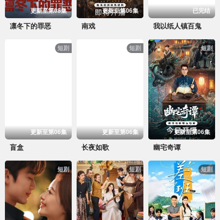
更新至第08集
更新至第06集
已完结
凛冬下的罪恶
南戏
我以纸人镇百鬼
短剧
短剧
短剧
更新至第06集
更新至第06集
更新至第06集
盲盒
长夜如歌
幽宅奇谭
短剧
短剧
短剧