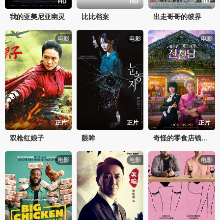
HD
HD
HD
我的亚美尼亚幽灵
比比档案
出走哥哥的彼界
电影
电影
电影
正片
正片
正片
双枪红娘子
眼眸
奇怪的零食店钱天堂
电影
电影
电影