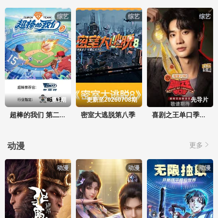
综艺
综艺
综艺
第1期
更新至20260708期
先导片
密室大逃脱第八季
超棒的我们 第二季
喜剧之王单口季第三季
动漫
更多
动漫
动漫
动漫