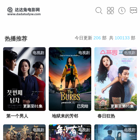
今日更新
206
部 共
100133
部
热播推荐
电视剧
电视剧
电视剧
更新至01集
已完结
更新至第01集
第一个男人
地狱来的芳邻
春日狂热
电视剧
电视剧
电视剧