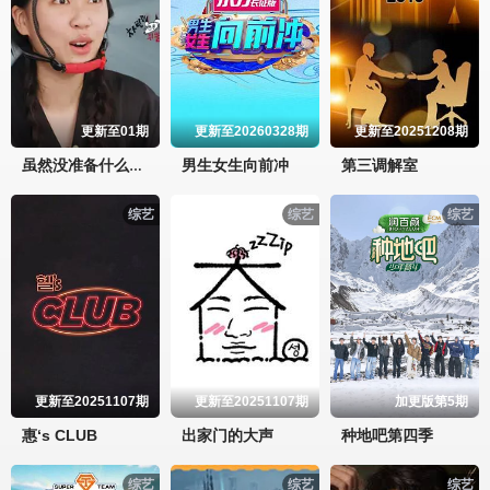
更新至01期
更新至20260328期
更新至20251208期
男生女生向前冲
第三调解室
虽然没准备什么菜第四季
综艺
综艺
综艺
更新至20251107期
更新至20251107期
加更版第5期
惠‘s CLUB
出家门的大声
种地吧第四季
综艺
综艺
综艺