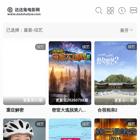
已选择：最新-综艺
展开
综艺
综艺
综艺
更新至02期
更新至20260708期
更新至01期
重症解密
合宿相亲2
密室大逃脱第八季大神版
综艺
综艺
综艺